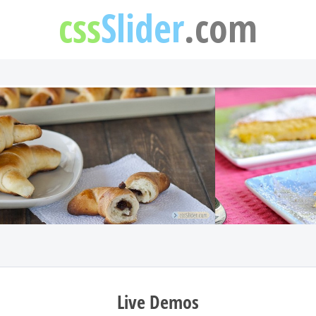
css
Slider
.com
Live Demos