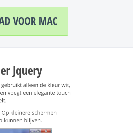
D VOOR MAC
der Jquery
ebruikt alleen de kleur wit,
wen voegt een elegante touch
lt.
. Op kleinere schermen
p kunnen blijven.