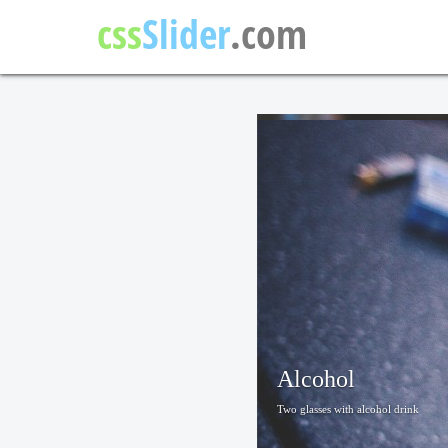
css
Slider
.com
Alcohol
Two glasses with alcohol drink