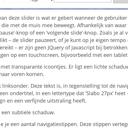
an deze slider is wat er gebert wanneer de gebruiker 
 die met de muis mee beweegt. Afhankelijk van waar 
/pause’-knop of een ‘volgende slide’-knop. Zoals je al 
likt – de slider pauzeert, of je kunt op je eigen temp
reikt – er zijn geen JQuery of Javascript bij betrokken.
gen op een touchscreen, bijvoorbeeld met een table
 met transparante icoontjes. Er ligt een lichte schadu
 naar voren komen.
k linksonder. Deze tekst is, in tegenstelling tot de nav
n een ondertitel, in een lettertype dat ‘Slabo 27px’ he
n en een verfijnde uitstraling heeft.
t een subtiele schaduw.
e je een aantal navigatiestippen. Deze stippen vert