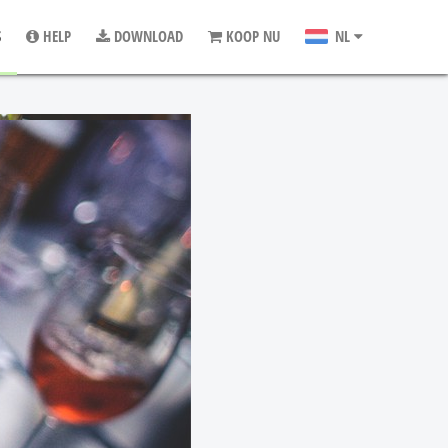
S
HELP
DOWNLOAD
KOOP NU
NL
EN
DE
ES
FR
IT
JA
PT
NO
DA
SV