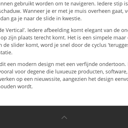
unnen gebruikt worden om te navigeren. Iedere stip is
 schaduw. Wanneer je er met je muis overheen gaat, ve
 dan ga je naar de slide in kwestie.
de Vertical’. Iedere afbeelding komt elegant van de o
p zijn plaats terecht komt. Het is een simpele maar 
 de slider komt, word je snel door de cyclus ‘terugg
tatie.
it een modern design met een verfijnde ondertoon. De
ooral voor degene die luxueuze producten, software
werken op een nieuwssite, aangezien het design eenv
houden wordt.