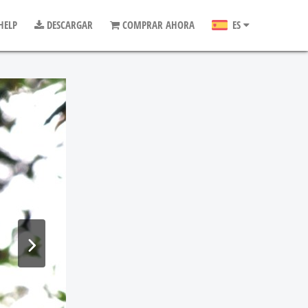
HELP
DESCARGAR
COMPRAR AHORA
ES
EN
DE
FR
NL
IT
JA
PT
NO
DA
SV