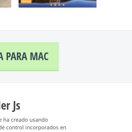
A PARA MAC
er Js
 se ha creado usando
e control incorporados en