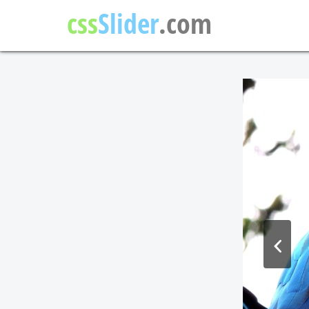
css
Slider
.com